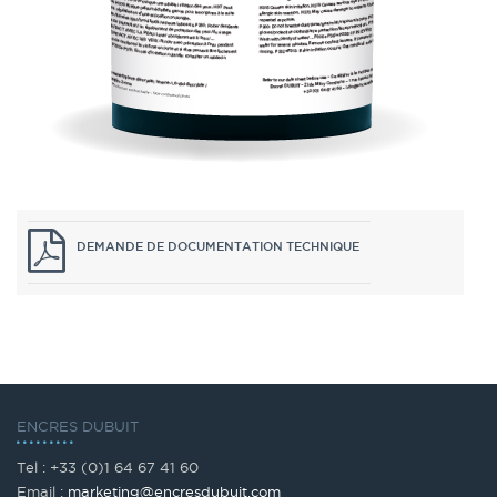
DEMANDE DE DOCUMENTATION TECHNIQUE
ENCRES DUBUIT
Tel : +33 (0)1 64 67 41 60
Email :
marketing@encresdubuit.com