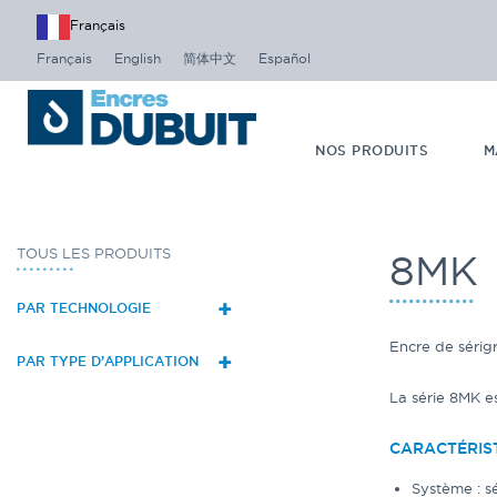
Français
Français
English
简体中文
Español
NOS PRODUITS
M
TOUS LES PRODUITS
8MK
+
PAR TECHNOLOGIE
Encre de sérig
+
PAR TYPE D’APPLICATION
La série 8MK e
CARACTÉRIS
Système : s