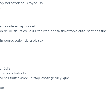
olymérisation sous rayon UV
t
te velouté exceptionnel
n de plusieurs couleurs, facilitée par sa thixotropie autorisant des fin
 la reproduction de tableaux
dhésifs
mats ou brillants
llisés traités avec un “top-coating” vinylique
ste