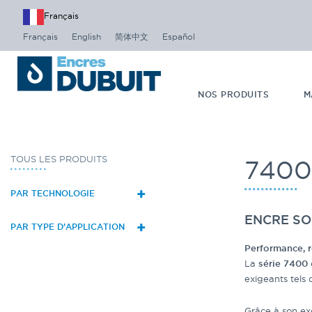
Français
Français
English
简体中文
Español
NOS PRODUITS
M
TOUS LES PRODUITS
7400
+
PAR TECHNOLOGIE
ENCRE SO
+
PAR TYPE D’APPLICATION
Performance, r
La
série 7400
exigeants tels
Grâce à son exc