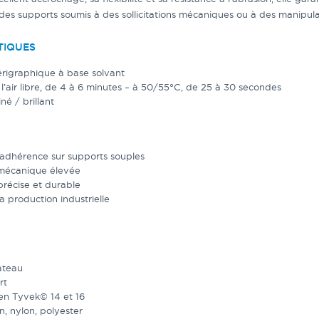
des supports soumis à des sollicitations mécaniques ou à des manipula
TIQUES
érigraphique à base solvant
l’air libre, de 4 à 6 minutes – à 50/55°C, de 25 à 30 secondes
né / brillant
adhérence sur supports souples
 mécanique élevée
précise et durable
 production industrielle
ateau
rt
n Tyvek© 14 et 16
on, nylon, polyester