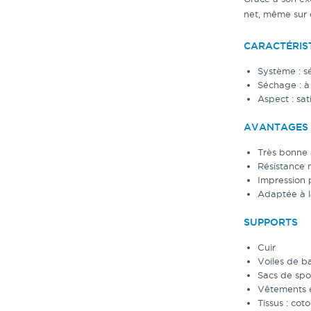
net, même sur 
CARACTÉRIS
Système : s
Séchage : à 
Aspect : sati
AVANTAGES
Très bonne 
Résistance
Impression 
Adaptée à la
SUPPORTS
Cuir
Voiles de b
Sacs de spo
Vêtements e
Tissus : cot