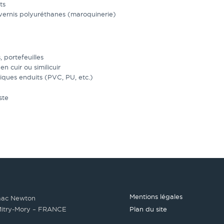
ts
vernis polyuréthanes (maroquinerie)
, portefeuilles
en cuir ou similicuir
iques enduits (PVC, PU, etc.)
ste
Mentions légales
saac Newton
itry-Mory – FRANCE
Plan du site