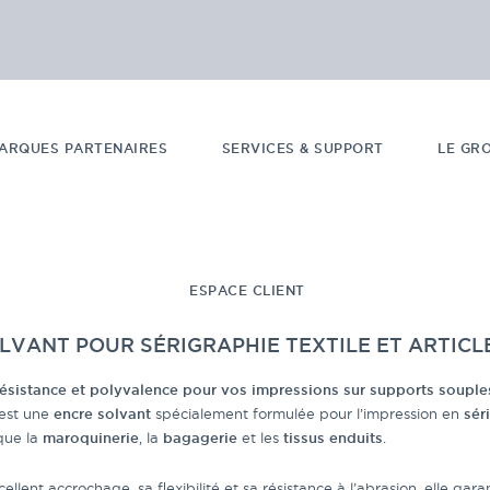
ARQUES PARTENAIRES
SERVICES & SUPPORT
LE GR
ESPACE CLIENT
LVANT POUR SÉRIGRAPHIE TEXTILE ET ARTICL
ésistance et polyvalence pour vos impressions sur supports souple
est une
encre solvant
spécialement formulée pour l’impression en
sér
 que la
maroquinerie
, la
bagagerie
et les
tissus enduits
.
ellent accrochage, sa flexibilité et sa résistance à l’abrasion, elle gar