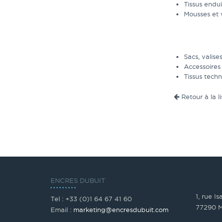
Tissus endui
Mousses et 
Sacs, valises
Accessoires 
Tissus techn
Retour à la li
ENCRES DUBUIT
1, rue I
Tel : +33 (0)1 64 67 41 60
77290 M
Email :
marketing@encresdubuit.com