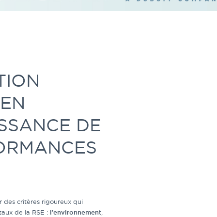
TION
 EN
SSANCE DE
ORMANCES
 des critères rigoureux qui
aux de la RSE :
l’environnement
,