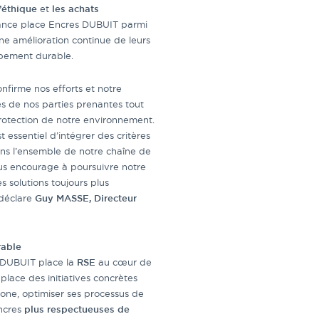
l’éthique
et
les achats
sance place Encres DUBUIT parmi
ne amélioration continue de leurs
pement durable.
nfirme nos efforts et notre
s de nos parties prenantes tout
protection de notre environnement.
 essentiel d’intégrer des critères
ns l’ensemble de notre chaîne de
us encourage à poursuivre notre
solutions toujours plus
 déclare
Guy MASSE,
Directeur
rable
s DUBUIT place la
RSE
au cœur de
place des initiatives concrètes
one, optimiser ses processus de
ncres
plus respectueuses de