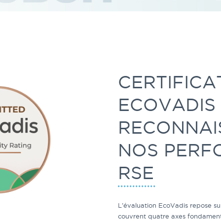
CERTIFICA
ECOVADIS
RECONNAI
NOS PERF
RSE
L’évaluation EcoVadis repose sur
couvrent quatre axes fondament