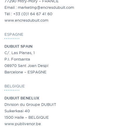
77290 Mitry-Mory – FRANCE
Email :
marketing@encresdubuit.com
Tél : +33 (0)1 64 67 41 60
www.encresdubuit.com
ESPAGNE
DUBUIT SPAIN
C/. Las Planas, 1
P.I. Fontsanta
08970 Sant Joan Despi
Barcelone – ESPAGNE
BELGIQUE
DUBUIT BENELUX
Division du Groupe DUBUIT
Suikerkaai 40
1500 Halle – BELGIQUE
www.publivenor.be