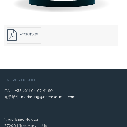
索取技术文件
ENCRES DUBUIT
电话 : +33 (0)1 64 67 41 60
电子邮件 :
marketing@encresdubuit.com
1, rue Isaac Newton
77290 Mitry-Mory - 法国