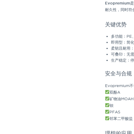
Evopremi
耐久性，
同时符
关键优势
多功能
：PE
即用型
：简
柔韧且耐用
可叠印
：无需
生产稳定
：
安全与合规
Evopremium
双酚A
矿物油MOAH 
钡
PFAS
邻苯二甲酸盐
理想的应用