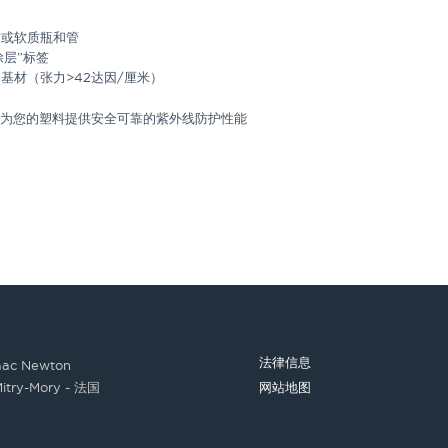
质或软质瓶和管
涂层”标签
基材（张力>42达因/厘米）
为您的塑料提供安全可靠的紫外线防护性能
法律信息
saac Newton
itry-Mory - 法国
网站地图