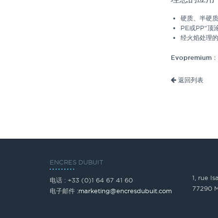
硬质、半硬
PE或PP“顶
经
火焰
处理的
Evopremium
：
返回列表
ENCRES DUBUIT
1, rue I
电话 : +33 (0)1 64 67 41 60
77290 M
电子邮件 :
marketing@encresdubuit.com