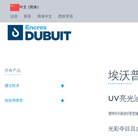
中文 (简体)
法语
英语
简体中文
西班牙语
所有产品
埃沃
+
通过技术
UV亮光
+
按应用类型
塑料印刷的理想
光彩夺目且