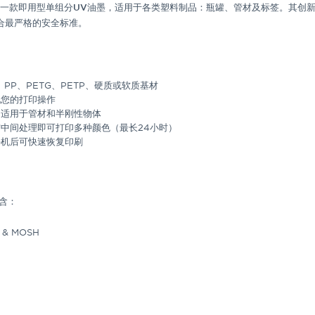
um是一款即用型单组分UV油墨，
适用于各类塑料制品：瓶罐、管材及标签。其创
合最严格的安全标准。
、PP、PETG、PETP、硬质或软质基材
化您的打印操作
：适用于管材和半刚性物体
中间处理即可打印多种颜色（最长24小时）
停机后可快速恢复印刷
不含：
& MOSH