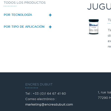
TODOS LOS PRODUCTOS
JUG
+
POR TECNOLOGÍA
T
+
POR TIPO DE APLICACIÓN
Ti
d
ex
re
ENCRES DUBUIT
1, rue I
Tel : +33 (0)1 64 67 41 60
77290 M
Correo electrónico :
marketing@encresdubuit.com