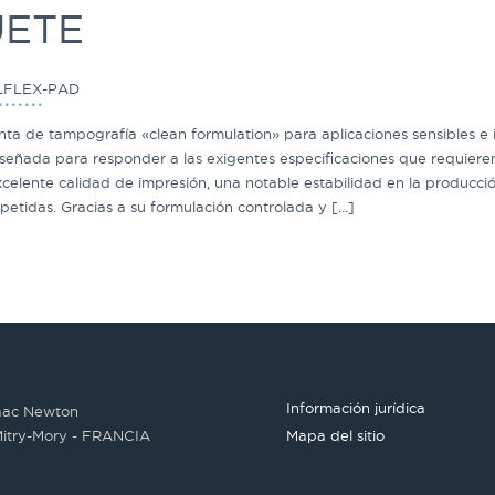
UETE
LFLEX-PAD
nta de tampografía «clean formulation» para aplicaciones sensibles e 
iseñada para responder a las exigentes especificaciones que requieren
celente calidad de impresión, una notable estabilidad en la producció
petidas. Gracias a su formulación controlada y […]
Información jurídica
saac Newton
itry-Mory - FRANCIA
Mapa del sitio