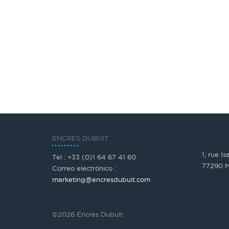
ENCRES DUBUIT
1, rue I
Tel : +33 (0)1 64 67 41 60
77290 M
Correo electrónico :
marketing@encresdubuit.com
©2026 Encres Dubuit